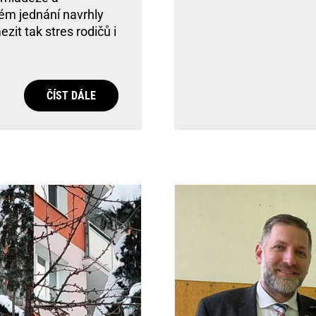
ém jednání navrhly
ezit tak stres rodičů i
ČÍST DÁLE