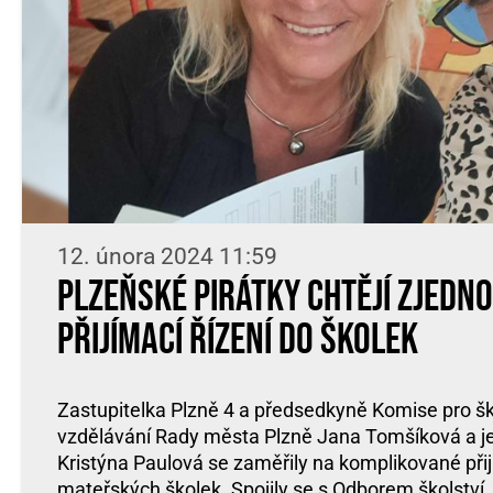
12. února 2024 11:59
Plzeňské Pirátky chtějí zjedn
přijímací řízení do školek
Zastupitelka Plzně 4 a předsedkyně Komise pro šk
vzdělávání Rady města Plzně Jana Tomšíková a jej
Kristýna Paulová se zaměřily na komplikované přij
mateřských školek. Spojily se s Odborem školství