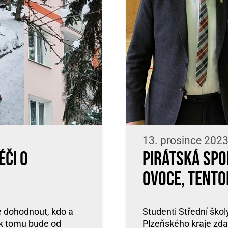
13. prosince 2023
éči o
Pirátská spo
ovoce, tento
e dohodnout, kdo a
Studenti Střední ško
ak tomu bude od
Plzeňského kraje zda