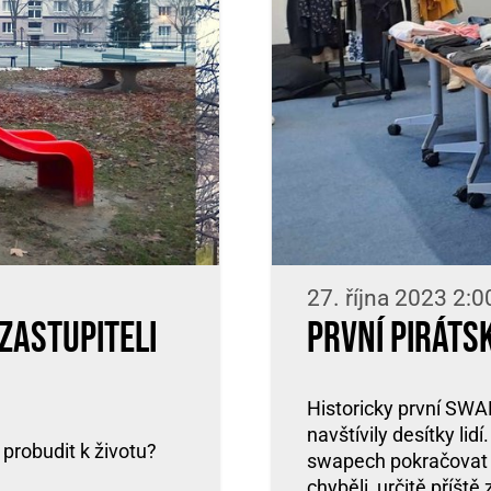
27. října 2023 2:0
zastupiteli
První piráts
Historicky první SWA
navštívily desítky li
 probudit k životu?
swapech pokračovat zh
chyběli, určitě příště 