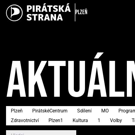
Plzeň
AKTUÁL
Plzeň
PirátskéCentrum
Sdílení
MO
Progra
Zdravotnictví
Plzen1
Kultura
1
Volby
T