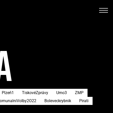
A
Plzeň1
TiskovéZprávy
Umo3
ZMP
omunalniVolby2O22
Boleveckrybnik
Pirati