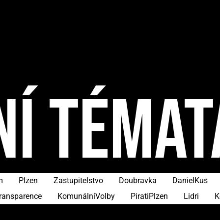
NÍ TÉMAT
m
Plzen
Zastupitelstvo
Doubravka
DanielKus
ransparence
KomunálníVolby
PiratiPlzen
Lidri
K