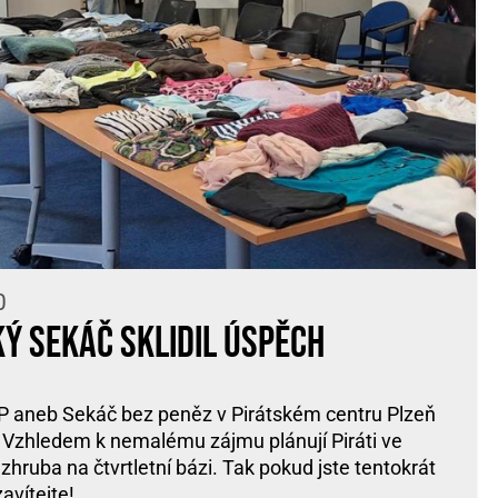
0
ký sekáč sklidil úspěch
P aneb Sekáč bez peněz v Pirátském centru Plzeň
dí. Vzhledem k nemalému zájmu plánují Piráti ve
ruba na čtvrtletní bázi. Tak pokud jste tentokrát
zavítejte!