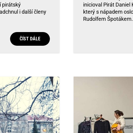
í pirátský
inicioval Pirát Danie
adchnul i další členy
který s nápadem oslo
Rudolfem Špotákem.
ČÍST DÁLE