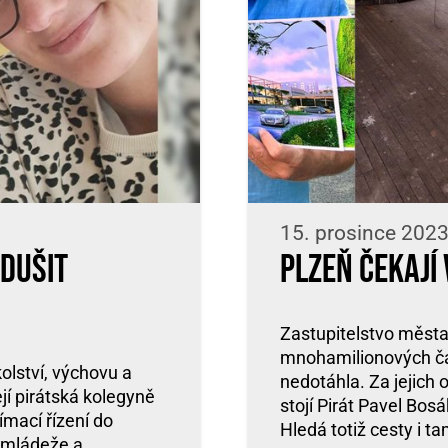
15. prosince 2023
odušit
Plzeň čekají
Zastupitelstvo města
mnohamilionových čás
olství, výchovu a
nedotáhla. Za jejich 
í pirátská kolegyně
stojí Pirát Pavel Bos
ímací řízení do
Hledá totiž cesty i ta
, mládeže a