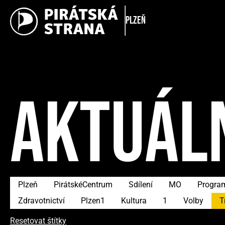
Plzeň
AKTUÁL
Plzeň
PirátskéCentrum
Sdílení
MO
Progra
Zdravotnictví
Plzen1
Kultura
1
Volby
T
Resetovat štítky