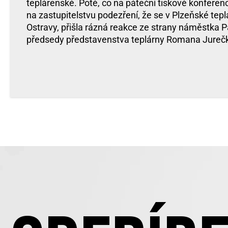
teplárenské. Poté, co na páteční tiskové konferenc
na zastupitelstvu podezření, že se v Plzeňské tepl
Ostravy, přišla rázná reakce ze strany náměstka P
předsedy představenstva teplárny Romana Jureč