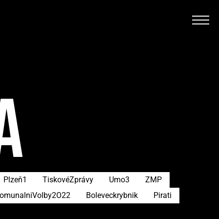
A
Plzeň1
TiskovéZprávy
Umo3
ZMP
omunalniVolby2O22
Boleveckrybnik
Pirati