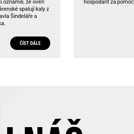
i oznámili, že ověří
hospodařit za pomocí 
árenské spalují kaly z
avla Šindeláře a
ka.
ČÍST DÁLE