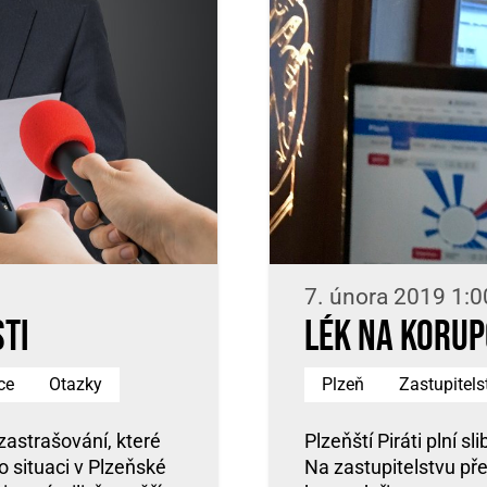
7. února 2019 1:0
sti
Lék na korup
ce
Otazky
Plzeň
Zastupitels
 zastrašování, které
Plzeňští Piráti plní s
 o situaci v Plzeňské
Na zastupitelstvu př