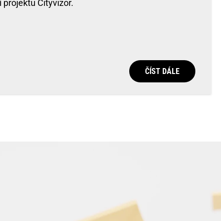
projektu Cityvizor.
ČÍST DÁLE