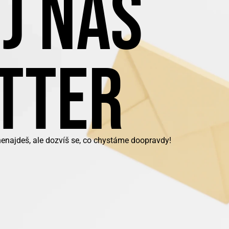
J NÁŠ
TTER
nenajdeš, ale dozvíš se, co chystáme doopravdy!