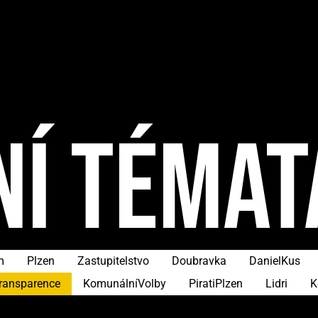
NÍ TÉMAT
m
Plzen
Zastupitelstvo
Doubravka
DanielKus
ransparence
KomunálníVolby
PiratiPlzen
Lidri
K