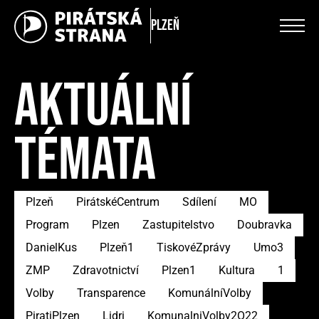
Plzeň
AKTUÁLNÍ
TÉMATA
Plzeň
PirátskéCentrum
Sdílení
MO
Program
Plzen
Zastupitelstvo
Doubravka
DanielKus
Plzeň1
TiskovéZprávy
Umo3
ZMP
Zdravotnictví
Plzen1
Kultura
1
Volby
Transparence
KomunálníVolby
PiratiPlzen
Lidri
KomunalniVolby2O22