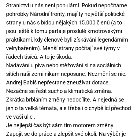
Stranictví u nás není populární. Pokud nepočítáme
pohrobky Národní fronty, mají ty největší politické
strany u nás s bídou nějakých 15.000 členů (a to
jsou ještě k tomu partaje proslulé kmotrovskými
praktikami, kdy členové byli získáváni legendárním
velrybařením). Menší strany počítají své týmy v
řádech tisíců. A to je škoda.
Nadávání u piva nebo stěžování si na sociálních
sítích naši zemi nikam neposune. Nezmění se nic.
Andrej Babiš nepřestane zneužívat dotace.
Nezačne se řešit sucho a klimatická změna.
Zkrátka brbláním změny nedocílíte. A nejedná se
jen o ta velká témata, ale třeba i o chybějící přechod
ve vaší ulici.
Je nejlepší čas být sám tím motorem změny.
Zapojit se do práce a zlepšit své okolí. Na výběr je