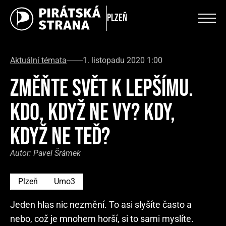
Plzeň
Aktuální témata
1. listopadu 2020 1:00
ZMĚŇTE SVĚT K LEPŠÍMU.
KDO, KDYŽ NE VY? KDY,
KDYŽ NE TEĎ?
Autor:
Pavel Šrámek
Plzeň
Umo3
Jeden hlas nic nezmění. To asi slyšíte často a
nebo, což je mnohem horší, si to sami myslíte.